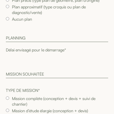
Plan précis (type plan de géomètre, plan d’origine)
Plan approximatif (type croquis ou plan de
diagnostic/vente)
Aucun plan
P
L
A
N
N
I
N
G
M
I
S
S
I
O
N
S
O
U
H
A
I
T
É
E
TYPE DE MISSION*
Mission complète (conception + devis + suivi de
chantier)
Mission d’étude élargie (conception + devis)