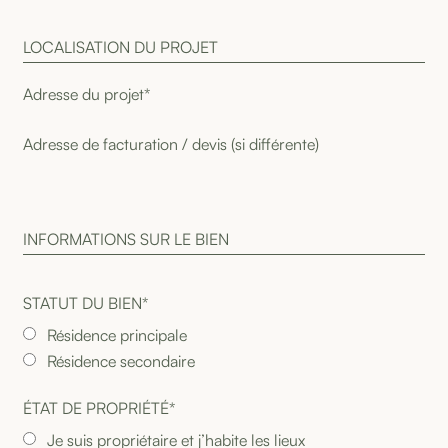
L
O
C
A
L
I
S
A
T
I
O
N
D
U
P
R
O
J
E
T
I
N
F
O
R
M
A
T
I
O
N
S
S
U
R
L
E
B
I
E
N
STATUT DU BIEN*
Résidence principale
Résidence secondaire
ÉTAT DE PROPRIÉTÉ*
Je suis propriétaire et j’habite les lieux