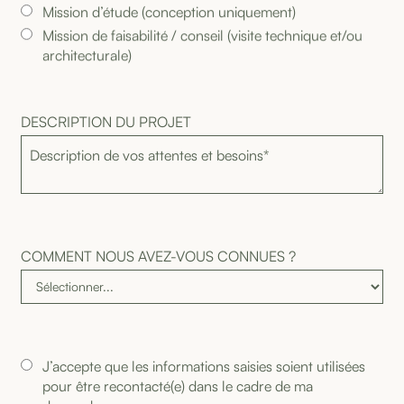
Mission d’étude (conception uniquement)
Mission de faisabilité / conseil (visite technique et/ou
architecturale)
D
E
S
C
R
I
P
T
I
O
N
D
U
P
R
O
J
E
T
C
O
M
M
E
N
T
N
O
U
S
A
V
E
Z
-
V
O
U
S
C
O
N
N
U
E
S
?
J’accepte que les informations saisies soient utilisées
pour être recontacté(e) dans le cadre de ma