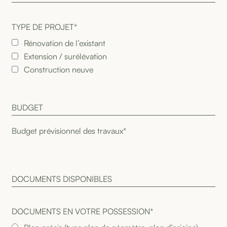
TYPE DE PROJET*
Rénovation de l’existant
Extension / surélévation
Construction neuve
B
U
D
G
E
T
D
O
C
U
M
E
N
T
S
D
I
S
P
O
N
I
B
L
E
S
DOCUMENTS EN VOTRE POSSESSION*