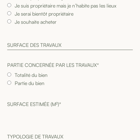
Je suis propriétaire mais je n’habite pas les lieux
Je serai bientôt propriétaire
Je souhaite acheter
S
U
R
F
A
C
E
D
E
S
T
R
A
V
A
U
X
PARTIE CONCERNÉE PAR LES TRAVAUX*
Totalité du bien
Partie du bien
T
Y
P
O
L
O
G
I
E
D
E
T
R
A
V
A
U
X