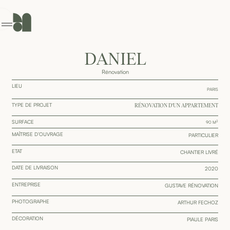
GENCE
ONTACT
DANIEL
Rénovation
LIEU
PARIS
TYPE DE PROJET
RÉNOVATION D’UN APPARTEMENT
SURFACE
2
90
M
MAÎTRISE D’OUVRAGE
PARTICULIER
ETAT
CHANTIER LIVRÉ
DATE DE LIVRAISON
2020
ENTREPRISE
GUSTAVE RÉNOVATION
PHOTOGRAPHE
ARTHUR FECHOZ
DÉCORATION
PIAULE PARIS