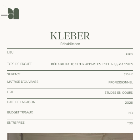
GENCE
ONTACT
KLEBER
Réhabilitation
LIEU
PARIS
TYPE DE PROJET
RÉHABILITATION D’UN APPARTEMENT HAUSSMANNIEN
SURFACE
2
320
M
MAÎTRISE D’OUVRAGE
PROFESSIONNEL
ETAT
ÉTUDES EN COURS
DATE DE LIVRAISON
2025
BUDGET TRAVAUX
NC
ENTREPRISE
TDS