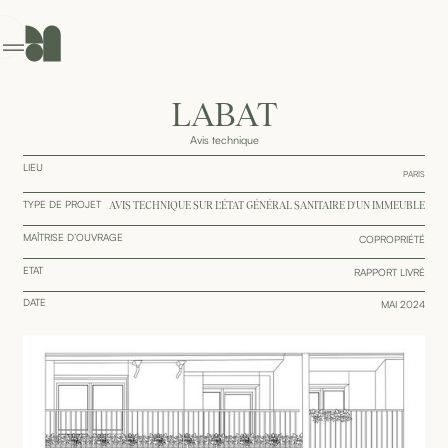
GENCE
ONTACT
LABAT
Avis technique
LIEU
PARIS
TYPE DE PROJET
AVIS TECHNIQUE SUR L’ÉTAT GÉNÉRAL SANITAIRE D'UN IMMEUBLE
MAÎTRISE D’OUVRAGE
COPROPRIÉTÉ
ETAT
RAPPORT LIVRÉ
DATE
MAI 2024