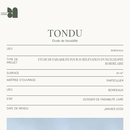
GENCE
ONTACT
TONDU
Etude de faisabilité
LIEU
BORDEAUX
TYPE DE
ETUDE DE FAISABILITÉ POUR SURÉLÉVATION D’UNE ÉCHOPPE
PROJET
BORDELAISE
SURFACE
2
80
M
MAÎTRISE D’OUVRAGE
PARTICULIER
LIEU
BORDEAUX
ETAT
DOSSIER DE FAISABILITÉ LIVRÉ
DATE DE RENDU
JANVIER 2025